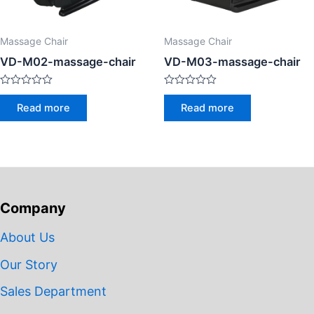
Massage Chair
Massage Chair
VD-M02-massage-chair
VD-M03-massage-chair
Rated
Rated
0
0
Read more
Read more
out
out
of
of
5
5
Company
About Us
Our Story
Sales Department